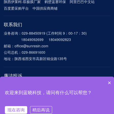
陕西伊莱柯-双极膜厂家
鹤壁蓝赛环保
阿里巴巴中文站
百度爱采购平台
中国供应商商铺
联系我们
业务咨询：029-88450919 (工作时间 9：00-17：30)
18049092699 18049092823
邮箱：office@sunresin.com
公司总机：029-86691600
地址：陕西省西安市高新区锦业路135号
廉洁投诉
×
电话：029-86691600-8172
邮箱：
lxlianjie@sunresin.com mygang@sunresin.com
欢迎来到蓝晓科技，请问有什么可以帮您？
©西安蓝晓科技新材料股份有限公司 版权所有
陕ICP备11013764号-1
现在咨询
稍后再说
陕公网安备 61019002001017号