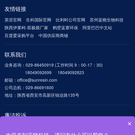
友情链接
英语官网
生科国际官网
比利时公司官网
苏州蓝晓生物科技
陕西伊莱柯-双极膜厂家
鹤壁蓝赛环保
阿里巴巴中文站
百度爱采购平台
中国供应商商铺
联系我们
业务咨询：029-88450919 (工作时间 9：00-17：30)
18049092699 18049092823
邮箱：office@sunresin.com
公司总机：029-86691600
地址：陕西省西安市高新区锦业路135号
廉洁投诉
×
电话：029-86691600-8172
邮箱：
lxlianjie@sunresin.com mygang@sunresin.com