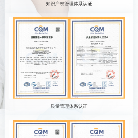
知识产权管理体系认证
蓝晓，更多的新鲜力量补充进来，他们锐意进取，推陈出
新，克己奉公，为实现成为国内一流的特种树脂供应商，打
造国际知名民族品牌的目标，尽心竭力，为蓝晓的百年基业
添砖加瓦。
光阴荏苒，弹指一挥间。蓝晓站在新的起点上，把目光
放在更远。蓝晓，是快速前行的车轮，将不断地把保守、落
后、自满和束缚碾在轮下，带上开拓、进步、知识、开放轻
装前进。
质量管理体系认证