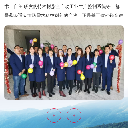
术，自主 研发的特种树脂全自动工业生产控制系统等，都
是蓝晓适应市场需求科技创新的产物。正是基于这种锐意进
取，开拓创新，蓝晓突破了离子交换树脂传统的应用领域，
开发了食品、制药、环保、生物医药及中药现代化等多个领
域的全新市场。蓝晓建立了“功能吸附材料研究中心”和“特种
树脂生产工厂”，蓝晓的研发实力、特种树脂生产水平在全
国同行业首屈一指。蓝晓产品推动相关产业的技术进步，为
提升食品、制药、生物医药产业领域国际产品竞争力做出了
不可忽视的贡献。
蓝晓坚信成功来自于根植在创新的专业精神。蓝晓以优
异的市场业绩，和谐的客户关系，迅猛的发展速度，演绎了
这样一个核心理念。因为专业，蓝晓科技在短短的十年内成
为国内一流的特种树脂制造商，竞争对手直指国际顶级品
牌；因为专业，蓝晓科技成功打造了一个素质高、业务精、