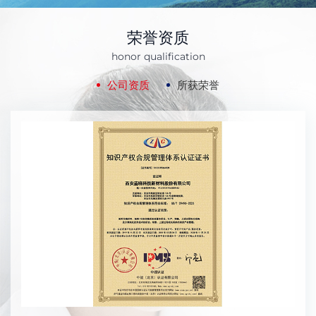
执行快的精英团队；因为专业，蓝晓品牌蕴涵的科技、品
荣誉资质
质、诚信、服务和效率成为行业产品的一种高度。
honor qualification
蓝晓的胸襟是博大的，事业是永恒的。“海纳百川，有
公司资质
所获荣誉
容乃大”。蓝晓一直恪守尊重知识，尊重人才的企业价值
观，奉行求大同存小异，鄙视墨守成规。蓝晓容忍个性，宽
容错误，但蓝晓不容忍把人才变成庸才，把懒惰当成停滞不
前的借口。很多蓝晓员工都有鲜活的个性，但在蓝晓，都展
现了最有创造力最有敬业精神的一面。蓝晓以博大和宽容，
正在成为每一个蓝晓人施展才华，实现个人价值的大舞
台。
蓝晓是一个年轻的企业，有无限的动力，无限的希望。
蓝晓最初的创业者们，放下了豪迈的书生意气，投身商海，
艰苦创业，呕心沥血，开创了儒商蓝晓的企业风格。今天的