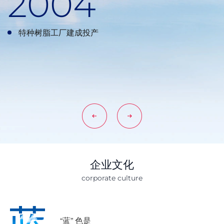
2004
2010
2015
2016
2018
2019
2021
特种树脂工厂建成投产
公司研发中心被授予“省级工程中心”
系统工程园投产
蓝晓科技园落成
盐湖卤水提锂技术取得突破，与藏格锂业、锦泰锂业签
蓝晓科技新材料产业园建成投产
苏州蓝晓科技正式运营
订10.45亿元项目合同
蓝晓科技A股上市
蓝晓科技与南开大学联合研发中心成立
蒲城蓝晓新材料基地建成投产
鹤壁蓝赛环保技术园区建成投产
全资收购比利时Puritech公司
企业文化
corporate culture
“蓝” 色是