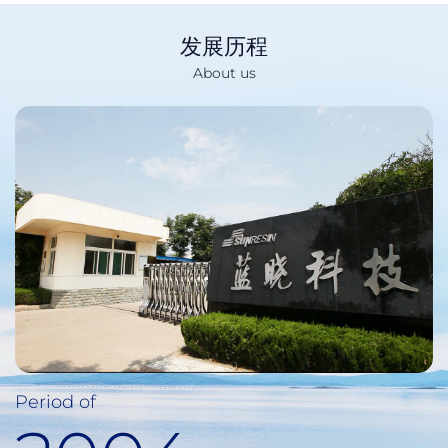
发展历程
About us
Period of
Period of
Period of
Period of
Period of
Period of
Period of