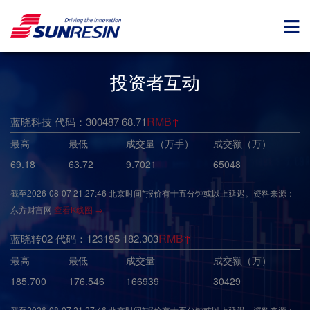
投资者互动
RMB
蓝晓科技 代码：300487
68.71
↑
最高
最低
成交量（万手）
成交额（万）
69.18
63.72
9.7021
65048
截至
2026-08-07 21:27:46
北京时间*报价有十五分钟或以上延迟。资料来源：
东方财富网
查看K线图 →
RMB
蓝晓转02 代码：123195
182.303
↑
最高
最低
成交量
成交额（万）
185.700
176.546
166939
30429
截至
2026-08-07 21:27:46
北京时间*报价有十五分钟或以上延迟。资料来源：