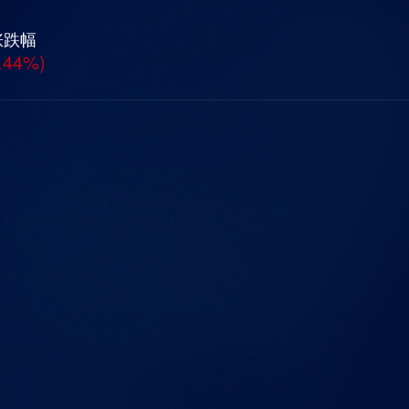
涨跌幅
.44%)