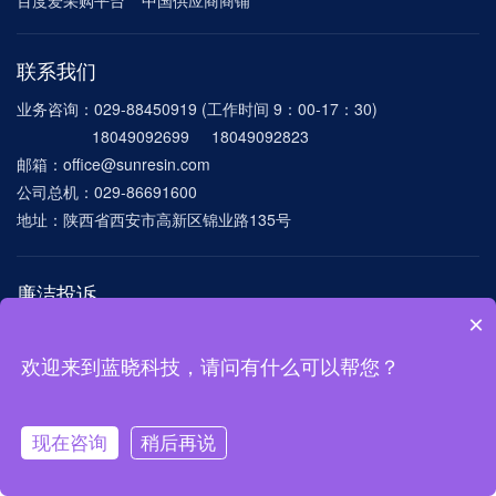
百度爱采购平台
中国供应商商铺
联系我们
业务咨询：029-88450919 (工作时间 9：00-17：30)
18049092699 18049092823
邮箱：office@sunresin.com
公司总机：029-86691600
地址：陕西省西安市高新区锦业路135号
廉洁投诉
×
电话：029-86691600-8172
邮箱：
lxlianjie@sunresin.com mygang@sunresin.com
欢迎来到蓝晓科技，请问有什么可以帮您？
©2024 西安蓝晓科技新材料股份有限公司 版权所有
陕ICP备11013764号-1
现在咨询
稍后再说
陕公网安备 61019002001017号
在线咨询
电话联系
树脂选购
技术支持：
硅峰网络