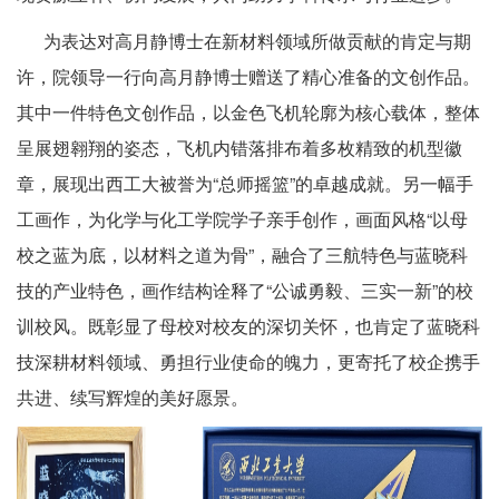
为表达对高月静博士在新材料领域所做贡献的肯定与期
许，院领导一行向高月静博士赠送了精心准备的文创作品。
其中一件特色文创作品，以金色飞机轮廓为核心载体，整体
呈展翅翱翔的姿态，飞机内错落排布着多枚精致的机型徽
章，展现出西工大被誉为“总师摇篮”的卓越成就。另一幅手
工画作，为化学与化工学院学子亲手创作，画面风格“以母
校之蓝为底，以材料之道为骨”，融合了三航特色与蓝晓科
技的产业特色，画作结构诠释了“公诚勇毅、三实一新”的校
训校风。既彰显了母校对校友的深切关怀，也肯定了蓝晓科
技深耕材料领域、勇担行业使命的魄力，更寄托了校企携手
共进、续写辉煌的美好愿景。