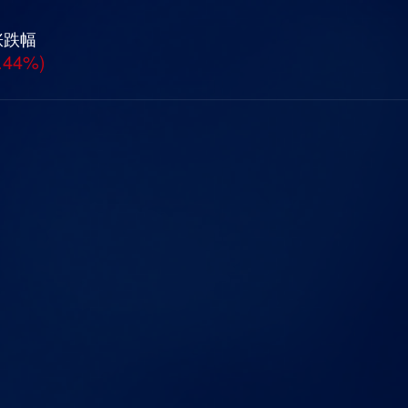
涨跌幅
.44%)