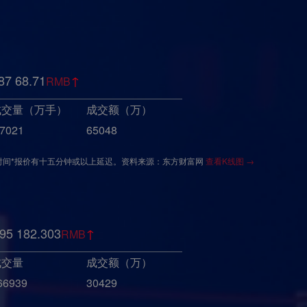
87
68.71
↑
RMB
成交量（万手）
成交额（万）
.7021
65048
时间*报价有十五分钟或以上延迟。资料来源：东方财富网
查看K线图 →
95
182.303
↑
RMB
成交量
成交额（万）
66939
30429