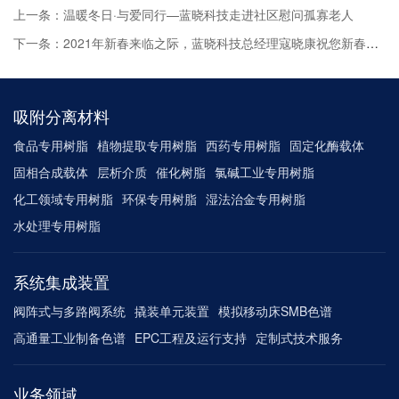
上一条：温暖冬日·与爱同行—蓝晓科技走进社区慰问孤寡老人
下一条：2021年新春来临之际，蓝晓科技总经理寇晓康祝您新春快乐！
吸附分离材料
食品专用树脂
植物提取专用树脂
西药专用树脂
固定化酶载体
固相合成载体
层析介质
催化树脂
氯碱工业专用树脂
化工领域专用树脂
环保专用树脂
湿法治金专用树脂
水处理专用树脂
系统集成装置
阀阵式与多路阀系统
撬装单元装置
模拟移动床SMB色谱
高通量工业制备色谱
EPC工程及运行支持
定制式技术服务
业务领域