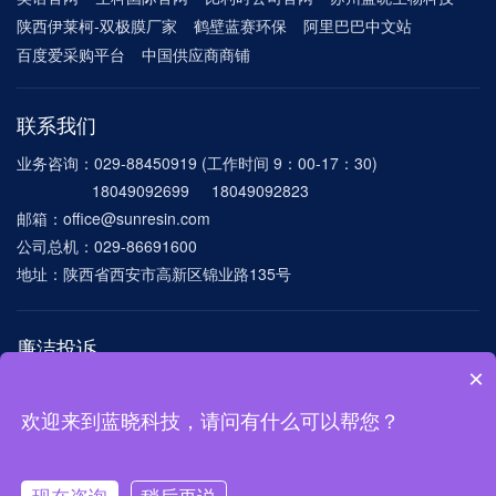
陕西伊莱柯-双极膜厂家
鹤壁蓝赛环保
阿里巴巴中文站
百度爱采购平台
中国供应商商铺
联系我们
业务咨询：029-88450919 (工作时间 9：00-17：30)
18049092699 18049092823
邮箱：office@sunresin.com
公司总机：029-86691600
地址：陕西省西安市高新区锦业路135号
廉洁投诉
×
电话：029-86691600-8172
邮箱：
lxlianjie@sunresin.com mygang@sunresin.com
欢迎来到蓝晓科技，请问有什么可以帮您？
©2024 西安蓝晓科技新材料股份有限公司 版权所有
陕ICP备11013764号-1