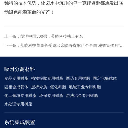
独特的技术优势，让卤水中沉睡的每一克锂资源都焕发出驱
动绿色能源革命的光芒！
上一条：胡润中国500强，蓝晓科技榜上有名
下一条：蓝晓科技董事长受邀出席陕西省第34个全国“税收宣传月”启动仪式
吸附分离材料
食品专用树脂
植物提取专用树脂
西药专用树脂
固定化酶载体
固相合成载体
层析介质
催化树脂
氯碱工业专用树脂
化工领域专用树脂
环保专用树脂
湿法治金专用树脂
水处理专用树脂
系统集成装置