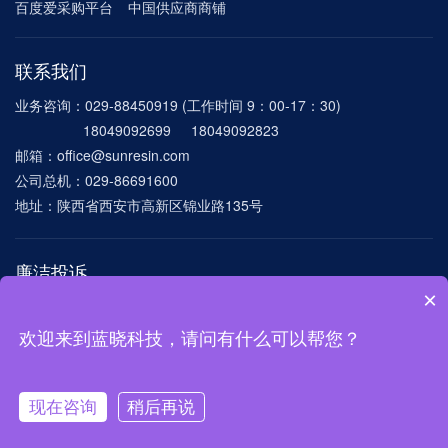
百度爱采购平台
中国供应商商铺
联系我们
业务咨询：029-88450919 (工作时间 9：00-17：30)
18049092699 18049092823
邮箱：office@sunresin.com
公司总机：029-86691600
地址：陕西省西安市高新区锦业路135号
廉洁投诉
×
电话：029-86691600-8172
邮箱：
lxlianjie@sunresin.com mygang@sunresin.com
欢迎来到蓝晓科技，请问有什么可以帮您？
©2024 西安蓝晓科技新材料股份有限公司 版权所有
陕ICP备11013764号-1
现在咨询
稍后再说
陕公网安备 61019002001017号
在线咨询
电话联系
树脂选购
技术支持：
硅峰网络