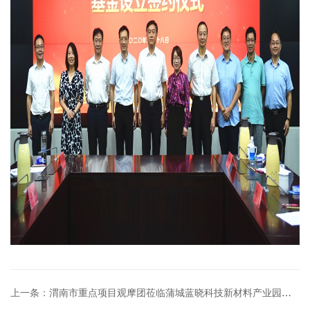
上一条：渭南市重点项目观摩团莅临蒲城蓝晓科技新材料产业园调研