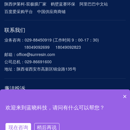
陕西伊莱柯-双极膜厂家
鹤壁蓝赛环保
阿里巴巴中文站
百度爱采购平台
中国供应商商铺
联系我们
业务咨询：029-88450919 (工作时间 9：00-17：30)
18049092699 18049092823
邮箱：office@sunresin.com
公司总机：029-86691600
地址：陕西省西安市高新区锦业路135号
廉洁投诉
×
电话：029-86691600-8172
邮箱：
lxlianjie@sunresin.com mygang@sunresin.com
欢迎来到蓝晓科技，请问有什么可以帮您？
©2024 西安蓝晓科技新材料股份有限公司 版权所有
陕ICP备11013764号-1
现在咨询
稍后再说
陕公网安备 61019002001017号