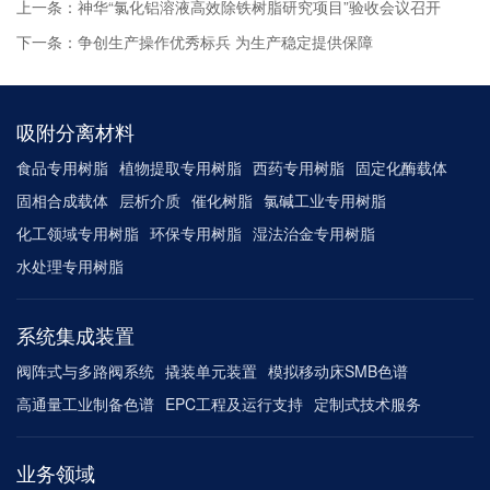
上一条：神华“氯化铝溶液高效除铁树脂研究项目”验收会议召开
下一条：争创生产操作优秀标兵 为生产稳定提供保障
吸附分离材料
食品专用树脂
植物提取专用树脂
西药专用树脂
固定化酶载体
固相合成载体
层析介质
催化树脂
氯碱工业专用树脂
化工领域专用树脂
环保专用树脂
湿法治金专用树脂
水处理专用树脂
系统集成装置
阀阵式与多路阀系统
撬装单元装置
模拟移动床SMB色谱
高通量工业制备色谱
EPC工程及运行支持
定制式技术服务
业务领域