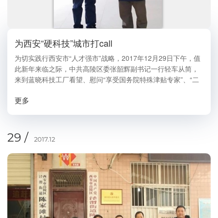
为西安“硬科技”城市打call
为切实践行西安市“人才强市”战略，2017年12月29日下午，值
此新年来临之际，中共高陵区委张韶辉副书记一行轻车从简，
来到蓝晓科技工厂看望、慰问“享受国务院特殊津贴专家”、“二
次国家科技进步二等奖获得者”、“陕西省三秦人才”、西安市有
更多
突出贡献科技人员、西安蓝晓科技总经...
29 /
2017.12