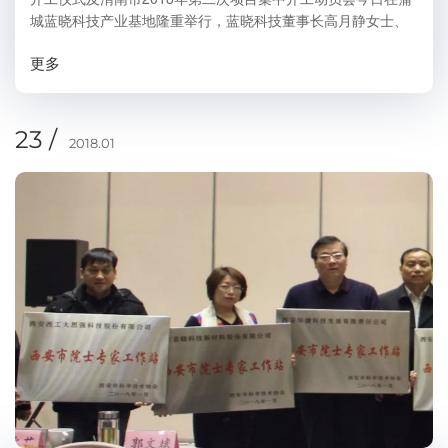
城蓝晓科技产业基地隆重举行，蓝晓科技董事长高月静女士、
蒲城蓝晓科技总经理冉晓洪出席。 会上蒲城县政府、卤阳湖管
更多
委会、蒲城高新区管委会各位领导宣读...
23 /
2018.01