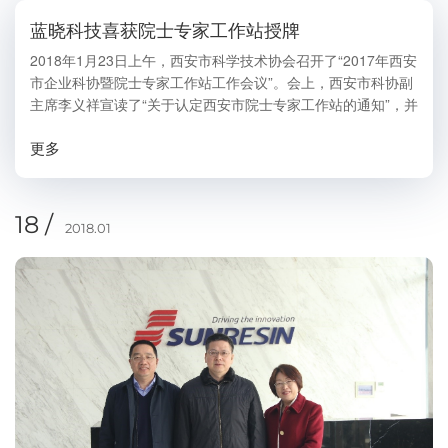
蓝晓科技喜获院士专家工作站授牌
2018年1月23日上午，西安市科学技术协会召开了“2017年西安
市企业科协暨院士专家工作站工作会议”。会上，西安市科协副
主席李义祥宣读了“关于认定西安市院士专家工作站的通知”，并
授予蓝晓科技等9家单位为院士专家工作站，公司董事长高月静
更多
女士代表蓝晓科技接受了授牌。...
18 /
2018.01