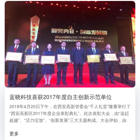
蓝晓科技喜获2017年度自主创新示范单位
2018年4月20日下午，在西安高新管委会“千人礼堂”隆重举行了
“西安高新区2017年度企业表彰典礼”。此次表彰大会，由“追赶
超越”、“活力绽放”、“创新发展”三大主题构成。大会伊始，由
高新区党工委副书记、管委会主任杨仁华致辞，回顾和肯定了
更多
区内企业2017年的卓越发展成就，也...