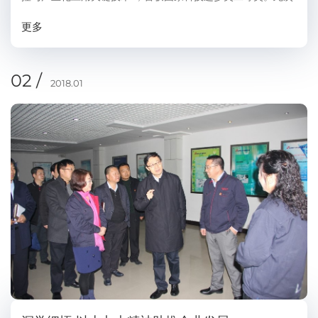
获奖，是寇晓康先生继2001年以“树脂吸附法处理有毒有机化工
更多
废水及其资源化研究”荣获国家科技进步...
02 /
2018.01