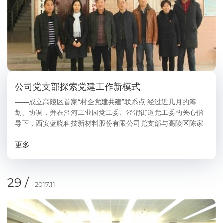
公司党支部探索党建工作新模式
——成立高陵区首家“村企党建共建”联系点 经过近几月的筹
划、协调，并在泾河工业园党工委、泾渭街道党工委的关心指
导下，西安蓝晓科技新材料股份有限公司党支部与高陵区陈家
滩村党支部积极创建党建工作新模式，实现不同领域党建工作
更多
的优势互补，努力助推村企发展共赢。...
29 /
2017.11