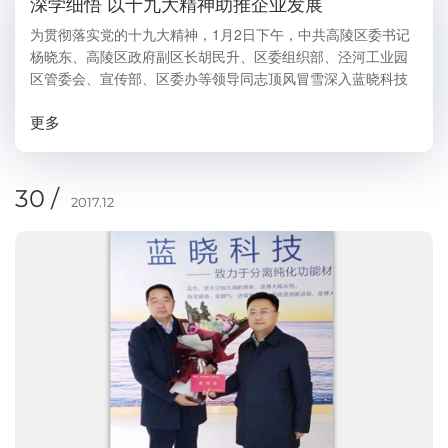
深学细悟 以十九大精神助推企业发展
为贯彻落实党的十九大精神，1月2日下午，中共高陵区委书记
杨晓东、高陵区政府副区长胡民升、区委组织部、泾河工业园
区管委会、宣传部、区委办等领导同志顶风冒雪深入蓝晓科技
宣讲党的十九大精神，并传达学习陕西省委十三届二次全会精
更多
神和西安市委十三届四次全会精神。蓝晓...
30 /
2017.12