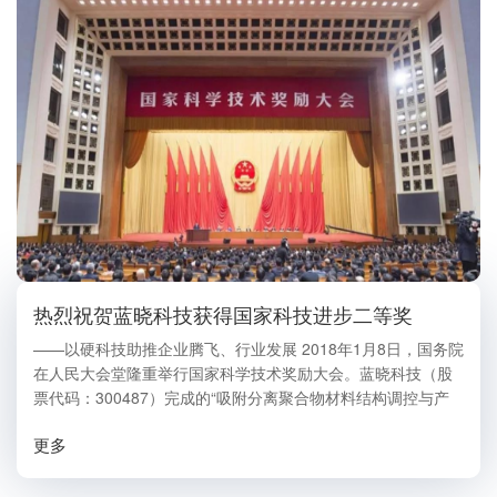
热烈祝贺蓝晓科技获得国家科技进步二等奖
——以硬科技助推企业腾飞、行业发展 2018年1月8日，国务院
在人民大会堂隆重举行国家科学技术奖励大会。蓝晓科技（股
票代码：300487）完成的“吸附分离聚合物材料结构调控与产
业化应用关键技术”获得国家科技进步二等奖。国家科学技术奖
更多
是国家级重大科技奖项，每年评审一次...