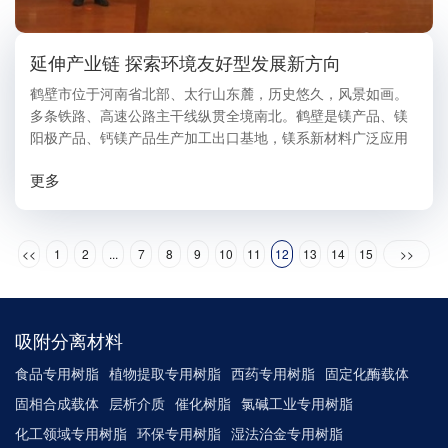
延伸产业链 探索环境友好型发展新方向
鹤壁市位于河南省北部、太行山东麓，历史悠久，风景如画。
多条铁路、高速公路主干线纵贯全境南北。鹤壁是镁产品、镁
阳极产品、钙镁产品生产加工出口基地，镁系新材料广泛应用
于磁浮列车、智能手机、航空航天及导弹领域。 蓝晓科技自上
更多
市以来，一直积极部署未来战略，其...
<<
1
2
...
7
8
9
10
11
12
13
14
15
>>
吸附分离材料
食品专用树脂
植物提取专用树脂
西药专用树脂
固定化酶载体
固相合成载体
层析介质
催化树脂
氯碱工业专用树脂
化工领域专用树脂
环保专用树脂
湿法治金专用树脂