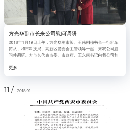
方光华副市长来公司慰问调研
2018年1月19日上午，方光华副市长、王伟副秘书长一行轻车
简从，和市科技局、高新区管委会主管领导一起，来我公司慰
问并调研。方市长代表市委、市政府、王永康书记向我公司和
西北工业大学共同承担的项目“吸附分离聚合物材料结构调控与
更多
产业化应用关键技术”获得2017年度国家...
11 /
2018.01