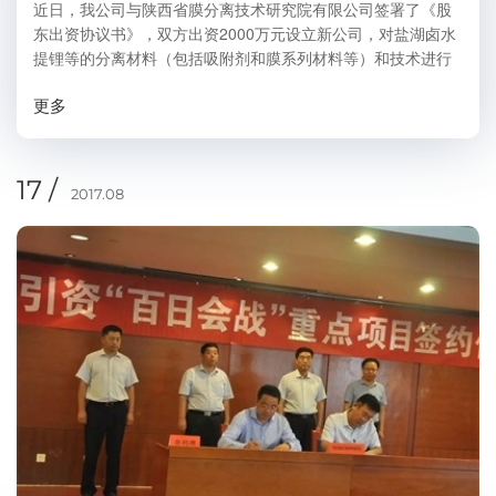
近日，我公司与陕西省膜分离技术研究院有限公司签署了《股
东出资协议书》，双方出资2000万元设立新公司，对盐湖卤水
提锂等的分离材料（包括吸附剂和膜系列材料等）和技术进行
研发、生产和销售。双方联合优势互补，充分发挥吸附剂和膜
更多
分离技术在成本控制和环保污染方面的技...
17 /
2017.08